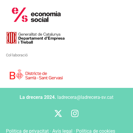
Col·laboració
La drecera 2024.
ladrecera@ladrecera-sv.cat
Politica de privacitat
·
Avís legal
·
Política de cookies