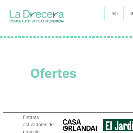
Inici
Q
Ofertes
Entitats
activadores del
projecte: