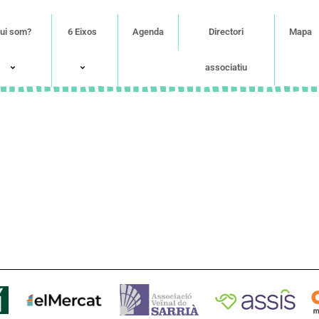
ui som?
6 Eixos
Agenda
Directori
Mapa
associatiu