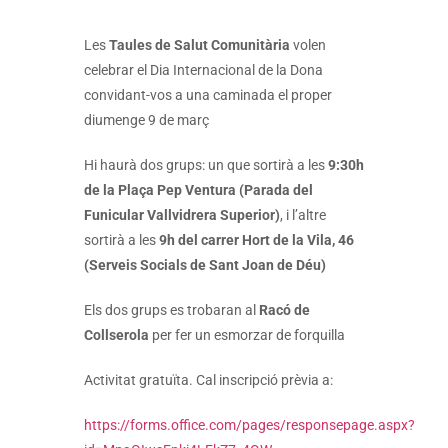
Les
Taules de Salut Comunitària
volen
celebrar el Dia Internacional de la Dona
convidant-vos a una caminada el proper
diumenge 9 de març
Hi haurà dos grups: un que sortirà a les
9:30h
de la Plaça Pep Ventura (Parada del
Funicular Vallvidrera Superior)
, i l’altre
sortirà a les
9h del carrer Hort de la Vila, 46
(Serveis Socials de Sant Joan de Déu)
Els dos grups es trobaran al
Racó de
Collserola
per fer un esmorzar de forquilla
Activitat gratuïta. Cal inscripció prèvia a:
https://forms.office.com/pages/responsepage.aspx?