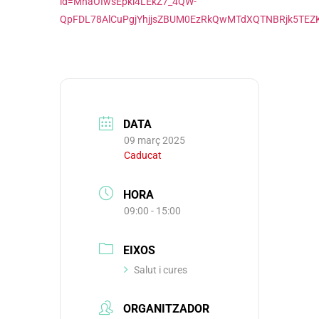
id=MnaOIwsEpki4LEkZ7_4QW-
QpFDL78AlCuPgjYhjjsZBUM0EzRkQwMTdXQTNBRjk5TEZK
DATA
09 març 2025
Caducat
HORA
09:00 - 15:00
EIXOS
Salut i cures
ORGANITZADOR