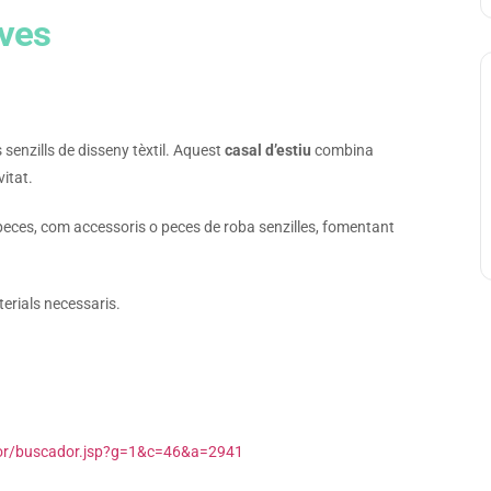
oves
enzills de disseny tèxtil. Aquest
casal d’estiu
combina
itat.
 peces, com accessoris o peces de roba senzilles, fomentant
terials necessaris.
dor/buscador.jsp?g=1&c=46&a=2941