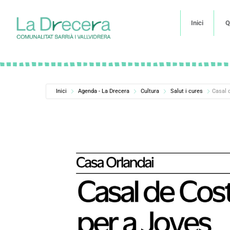
Inici
Q
Inici
Agenda - La Drecera
Cultura
Salut i cures
Casal 