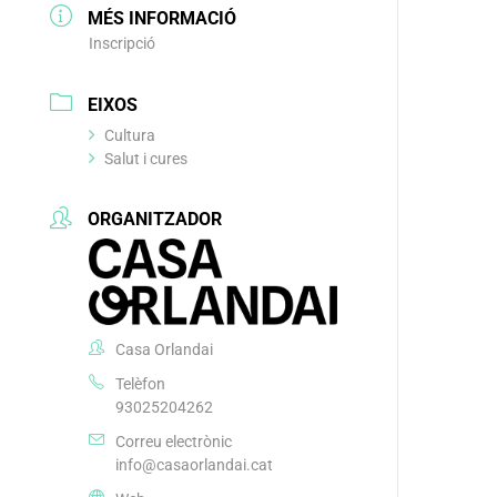
MÉS INFORMACIÓ
Inscripció
EIXOS
Cultura
Salut i cures
ORGANITZADOR
Casa Orlandai
Telèfon
93025204262
Correu electrònic
info@casaorlandai.cat