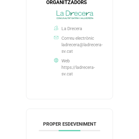
ORGANITZADORS
La Drecera
Correu electrònic
ladrecera@ladrecera-
sv.cat
Web
https://ladrecera-
sv.cat
PROPER ESDEVENIMENT