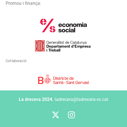
Promou i finança:
Col·laboració
La drecera 2024.
ladrecera@ladrecera-sv.cat