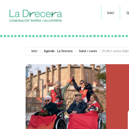
Inici
Q
Inici
Agenda - La Drecera
Salut i cures
En Bici sense Edat