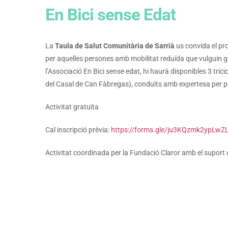
En Bici sense Edat
La
Taula de Salut Comunitària de Sarrià
us convida el pr
per aquelles persones amb mobilitat reduïda que vulguin g
l’
Associació En Bici sense edat
, hi haurà disponibles 3 tric
del Casal de Can Fàbregas), conduïts amb expertesa per pe
Activitat gratuïta
Cal inscripció prèvia:
https://forms.gle/ju3KQzmk2ypLwZ
Activitat coordinada per la Fundació Claror amb el suport