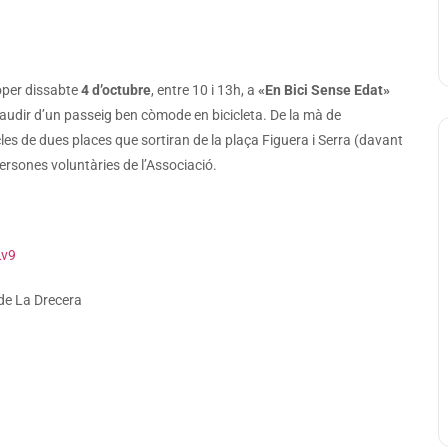
oper dissabte
4 d’octubre
, entre 10 i 13h, a
«En Bici Sense Edat»
audir d’un passeig ben còmode en bicicleta. De la mà de
icles de dues places que sortiran de la plaça Figuera i Serra (davant
rsones voluntàries de l’Associació.
Lv9
 de La Drecera