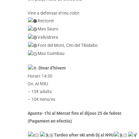
Vine a defensar el teu color:
Rectoret
Mas Sauro
Vallvidrera
Font del Mont, Cim del Tibidabo
Mas Guimbau
Dinar d’hivern
Horari: 14:30
On: Al N9U
– 15€ adults
– 10€ nens/es
Apunta- t’hi al Mercat fins el dijous 25 de febrer.
(Pagament en efectiu)
Tardeo after ski amb Dj al N9U