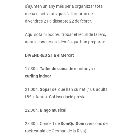
s’ajunten un any més per a organitzar tota
mena d’activitats que s’allargaran de
divendres 21 a dissabte 22 de febrer.
Aquí sota hi podreu trobar el recull de tallers,
àpats, concursos i demés que han preparat:
DIVENDRES 21 a elMercat
17:30h.
Taller de cuina
de muntanya i
curling indoor
21:00h.
Sopar
del que han cuinat (10€ adults
i 8€ infants). Cal inscripció prèvia.
22:30h.
Bingo musical
23:30h. Concert de
SoniQuiSoni
(versions de
rock català de German de la Riva)