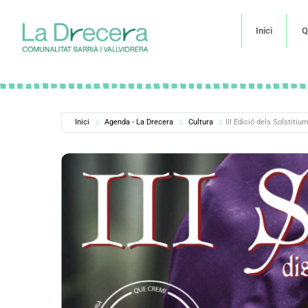
Inici
Q
Inici
Agenda - La Drecera
Cultura
III Edició dels Solstitiu