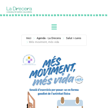
Inici
Agenda - La Drecera
Salut i cures
Més moviment, més vida